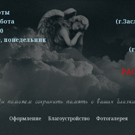
оты
ббота
(г.Зас
00
е, понедельник
(
РА
ы поможем сохранить память о ваших близки
Оформление
Благоустройство
Фотогалерея