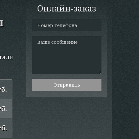
Онлайн-заказ
ы
тали
Отправить
уб.
уб.
уб.