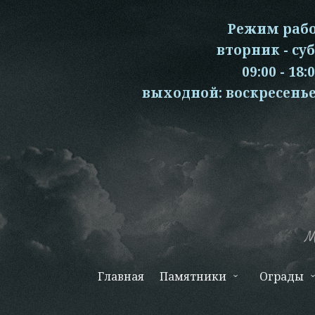
Перейти
к
Режим раб
основному
вторник - су
содержанию
09:00 - 18:
выходной: воскресень
М
Главная
Памятники
Ограды