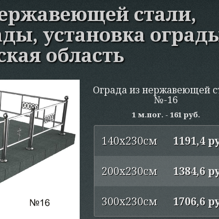
нержавеющей стали,
ады, установка оград
кая область
Ограда из нержавеющей с
№-16
1 м.пог. - 161 руб.
140х230см
1191,4 р
200х230см
1384,6 р
300х230см
1706,6 р