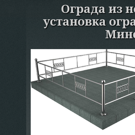
Ограда из 
установка огр
Минс